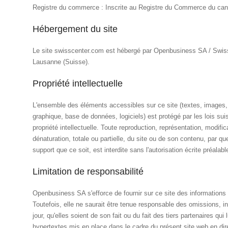
Registre du commerce : Inscrite au Registre du Commerce du can
Hébergement du site
Le site swisscenter.com est hébergé par Openbusiness SA / Swiss
Lausanne (Suisse).
Propriété intellectuelle
L'ensemble des éléments accessibles sur ce site (textes, images
graphique, base de données, logiciels) est protégé par les lois suis
propriété intellectuelle. Toute reproduction, représentation, modifi
dénaturation, totale ou partielle, du site ou de son contenu, par q
support que ce soit, est interdite sans l'autorisation écrite préal
Limitation de responsabilité
Openbusiness SA s'efforce de fournir sur ce site des informations 
Toutefois, elle ne saurait être tenue responsable des omissions, 
jour, qu'elles soient de son fait ou du fait des tiers partenaires qui
hypertextes mis en place dans le cadre du présent site web en dir