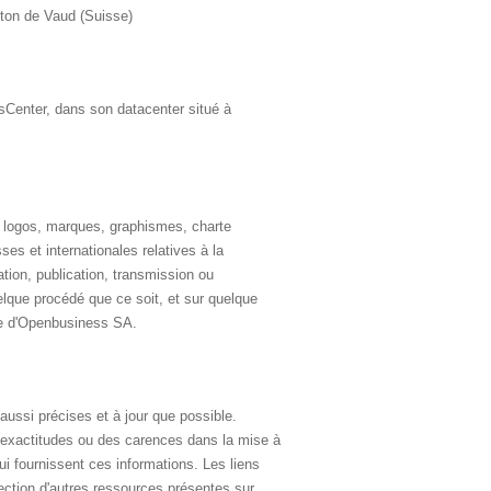
ton de Vaud (Suisse)
Center, dans son datacenter situé à
, logos, marques, graphismes, charte
ses et internationales relatives à la
cation, publication, transmission ou
uelque procédé que ce soit, et sur quelque
able d'Openbusiness SA.
aussi précises et à jour que possible.
inexactitudes ou des carences dans la mise à
 lui fournissent ces informations. Les liens
ection d'autres ressources présentes sur