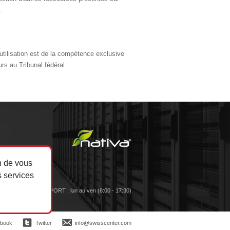
.
n utilisation est de la compétence exclusive
rs au Tribunal fédéral.
n de vous
 services
SUPPORT : lun au ven (8:00 - 17:30)
book
Twitter
info@swisscenter.com