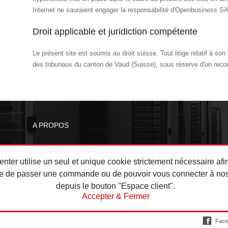
Internet ne sauraient engager la responsabilité d'Openbusiness SA
Droit applicable et juridiction compétente
Le présent site est soumis au droit suisse. Tout litige relatif à so
des tribunaux du canton de Vaud (Suisse), sous réserve d'un recou
A PROPOS
b
Contactez-nous
Blog
nter utilise un seul et unique cookie strictement nécessaire afi
nter
Historique
re de passer une commande ou de pouvoir vous connecter à nos
Conditions générales
depuis le bouton "Espace client".
e
Mentions légales
Accepter & Fermer
Politique de confidentialité
Face