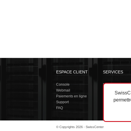
ESPACE CLIENT
SERVICES
Console
Hébergement we
Webmail
Serveurs dédiés
SwissCe
Paiements en ligne
Housing / Datace
permett
Support
Backup en ligne
FAQ
Hosted Exchang
© Copyrights 2026 - SwissCenter